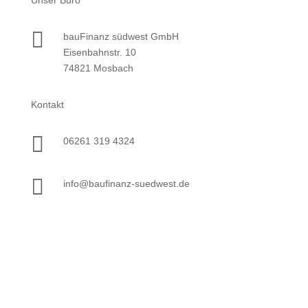
Unser Büro

bauFinanz südwest GmbH
Eisenbahnstr. 10
74821 Mosbach
Kontakt

06261 319 4324

info@baufinanz-suedwest.de